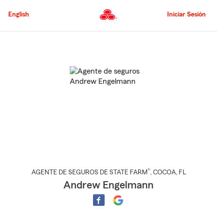
Pasar
al
English
Iniciar Sesión
contenido
principal
Comienzo
del
contenido
principal
®
AGENTE DE SEGUROS DE STATE FARM
,
COCOA
, FL
Andrew Engelmann