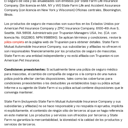
El seguro de vida y las anualidades son emitidos por State Farm Life Insurance
Company. (Sin licencia en MA, NY y WI) State Farm Life and Accident Assurance
Company (con licencia en New York y Wisconsin) Oficinas centrales, Bloomington,
Illinois.
Los productos de seguro de mascotas son suscritos en los Estados Unidos por
American Pet Insurance Company y ZPIC Insurance Company, 6100-4th Ave S,
Seattle, WA 98108. Administrado por Trupanion Managers USA, Inc. (CA: con
licencia No. 0G22803, NPN 9588590). Se aplican términos y condiciones, revise la
póliza completa
en la página web de Trupanion para obtener detalles. State Farm
Mutual Automobile Insurance Company, sus subsidiarias y afiliadas no ofrecen ni
son responsables financieramente por los productos de seguro de mascotas.
State Farm es una entidad independiente y no está afiliada con Trupanion ni con
American Pet Insurance.
Condiciones preexistentes:
Si actualmente tiene una póliza de seguro médico
para mascotas, el cambio de compañía de seguros o la compra de una nueva
póliza podría afectar ciertas disposiciones, tales como las coberturas para
condiciones preexistentes o los deducibles ya establecidos bajo su póliza actual.
Informe a su agente de State Farm si su póliza actual contiene disposiciones que le
convenga mantener.
State Farm (incluyendo State Farm Mutual Automobile Insurance Company y sus
subsidiarias y afiliadas) no se hace responsable y no respalda ni aprueba, implícita
ni explícitamente, el contenido de ningún sitio de terceros al que se haga referencia
en este material. Los productos y servicios son ofrecidos por terceros y State
Farm no garantiza la mercantabilidad, la idoneidad ni la calidad de los productos y
servicios de terceros.