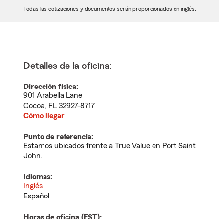
dígitos
dígitos
Todas las cotizaciones y documentos serán proporcionados en inglés.
Detalles de la oficina:
Dirección física:
901 Arabella Lane
Cocoa
,
FL
32927-8717
Cómo llegar
Punto de referencia:
Estamos ubicados frente a True Value en Port Saint
John.
Idiomas:
Inglés
Español
Horas de oficina (
EST
):