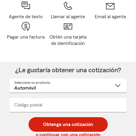
Agente de texto
Llamar al agente
Email al agente
Pagar una factura
Obtén una tarjeta
de identificación
¿Le gustaría obtener una cotización?
Seleccione un producto
Seleccione
un
nombre
de
producto
del
Código postal
Ingresa
Ingresa
_____
menú
un
un
desplegable
código
código
postal
postal
Obtenga una cotización
de
de
5
5
o continuar con una cotización